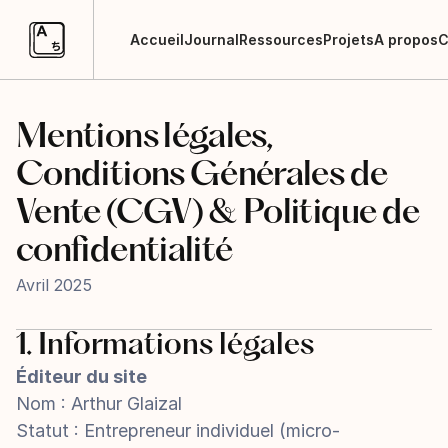
Accueil
Journal
Ressources
Projets
A propos
C
Accueil
Journal
Ressources
Projets
A propos
C
Mentions légales, 
Conditions Générales de 
Vente (CGV) & Politique de 
confidentialité
Avril 2025
1. Informations légales
Éditeur du site
Nom : Arthur Glaizal
Statut : Entrepreneur individuel (micro-