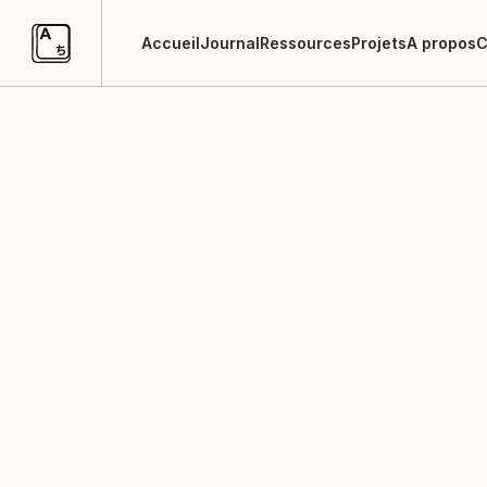
Accueil
Journal
Ressources
Projets
A propos
C
Accueil
Journal
Ressources
Projets
A propos
C
Journal
Un carnet ouvert autour du de