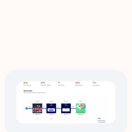
Enedis est le gestionnaire du réseau public de 
distribution d’électricité en France.